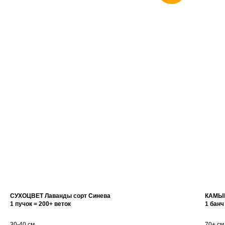
СУХОЦВЕТ Лаванды сорт Синева
КАМЫШ
1 пучок = 200+ веток
1 банч
30-40 см
70+ см